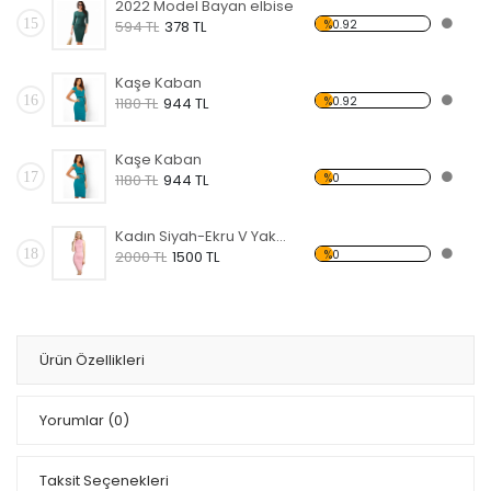
2022 Model Bayan elbise
15
%0.92
594 TL
378 TL
Kaşe Kaban
16
%0.92
1180 TL
944 TL
Kaşe Kaban
17
%0
1180 TL
944 TL
Kadın Siyah-Ekru V Yaka Triko Elbise
18
%0
2000 TL
1500 TL
Ürün Özellikleri
Yorumlar
(0)
Taksit Seçenekleri