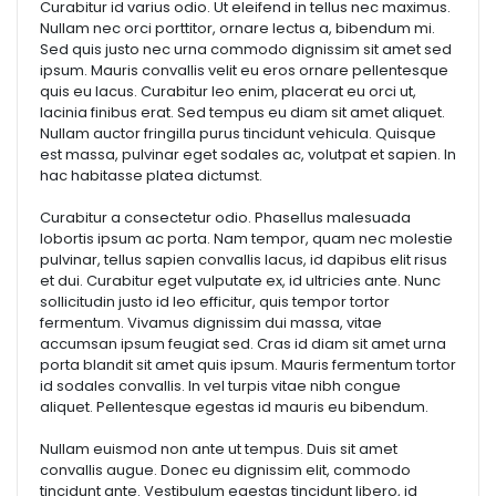
Curabitur id varius odio. Ut eleifend in tellus nec maximus.
Nullam nec orci porttitor, ornare lectus a, bibendum mi.
Sed quis justo nec urna commodo dignissim sit amet sed
ipsum. Mauris convallis velit eu eros ornare pellentesque
quis eu lacus. Curabitur leo enim, placerat eu orci ut,
lacinia finibus erat. Sed tempus eu diam sit amet aliquet.
Nullam auctor fringilla purus tincidunt vehicula. Quisque
est massa, pulvinar eget sodales ac, volutpat et sapien. In
hac habitasse platea dictumst.
Curabitur a consectetur odio. Phasellus malesuada
lobortis ipsum ac porta. Nam tempor, quam nec molestie
pulvinar, tellus sapien convallis lacus, id dapibus elit risus
et dui. Curabitur eget vulputate ex, id ultricies ante. Nunc
sollicitudin justo id leo efficitur, quis tempor tortor
fermentum. Vivamus dignissim dui massa, vitae
accumsan ipsum feugiat sed. Cras id diam sit amet urna
porta blandit sit amet quis ipsum. Mauris fermentum tortor
id sodales convallis. In vel turpis vitae nibh congue
aliquet. Pellentesque egestas id mauris eu bibendum.
Nullam euismod non ante ut tempus. Duis sit amet
convallis augue. Donec eu dignissim elit, commodo
tincidunt ante. Vestibulum egestas tincidunt libero, id