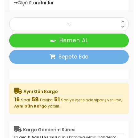
Ölçü Standartları
Hemen AL
Sepete Ekle
Aynı Gün Kargo
16
58
51
Saat
Dakika
Saniye
içerisinde sipariş verilirse,
Aynı Gün Kargo
yapılır.
Kargo Gönderim Süresi
En geç
11 Ağustos Salı
günü kargoya verilir.
Gönderim