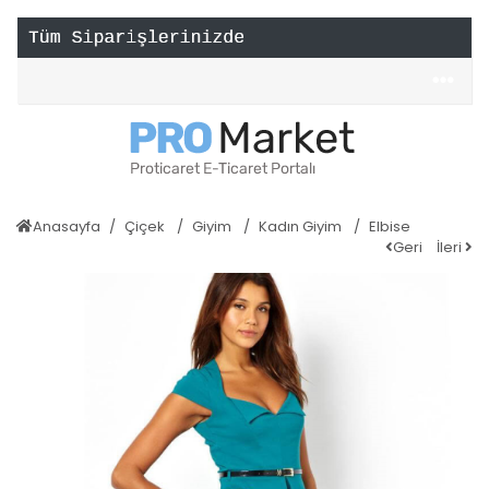
Anasayfa
Çiçek
Giyim
Kadın Giyim
Elbise
Geri
İleri