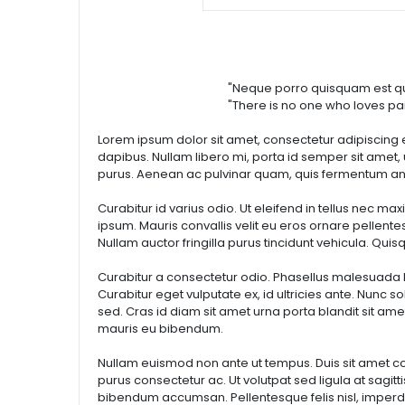
Lorem
"Neque porro quisquam est qui dolorem ipsu
"There is no one who loves pain itself, who s
Lorem ipsum dolor sit amet, consectetur adipiscing 
dapibus. Nullam libero mi, porta id semper sit amet, 
purus. Aenean ac pulvinar quam, quis fermentum an
Curabitur id varius odio. Ut eleifend in tellus nec 
ipsum. Mauris convallis velit eu eros ornare pellentes
Nullam auctor fringilla purus tincidunt vehicula. Qui
Curabitur a consectetur odio. Phasellus malesuada lo
Curabitur eget vulputate ex, id ultricies ante. Nunc 
sed. Cras id diam sit amet urna porta blandit sit ame
mauris eu bibendum.
Nullam euismod non ante ut tempus. Duis sit amet co
purus consectetur ac. Ut volutpat sed ligula at sagitti
bibendum accumsan. Pellentesque felis nisl, imperdi