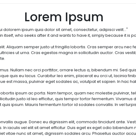
 Ipsum
m quia dolor sit amet, consectetur, adipisci velit..."
eeks after it and wants to have it, simply because it is pain
elit. Aliquam semper justo ut fringilla lobortis. Cras semper arcu ne
ultricies ut urna. Cras egestas magna in sollicitudin auctor. Cras ves
te.
maximus. Nullam nec orci porttitor, ornare lectus a, bibendum mi. Sed 
que quis eu lacus. Curabitur leo enim, placerat eu orci ut, lacinia fin
sque est massa, pulvinar eget sodales ac, volutpat et sapien. In hac h
bortis ipsum ac porta. Nam tempor, quam nec molestie pulvinar, tellus 
sollicitudin justo id leo efficitur, quis tempor tortor fermentum. Viva
t quis ipsum. Mauris fermentum tortor id sodales convallis. In vel turp
nvallis augue. Donec eu dignissim elit, commodo tincidunt ante. Vesti
s. In iaculis vel elit sit amet efficitur. Duis eget ex eget odio bibendu
et vitae nunc sit amet, dignissim sodales arcu. Phasellus auctor acc