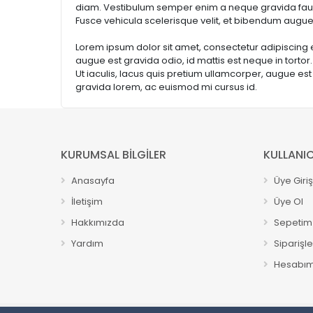
diam. Vestibulum semper enim a neque gravida fauci
Fusce vehicula scelerisque velit, et bibendum augue
Lorem ipsum dolor sit amet, consectetur adipiscing eli
augue est gravida odio, id mattis est neque in tortor
Ut iaculis, lacus quis pretium ullamcorper, augue est 
gravida lorem, ac euismod mi cursus id.
KURUMSAL BİLGİLER
KULLANIC
Anasayfa
Üye Giriş
İletişim
Üye Ol
Hakkımızda
Sepetim
Yardım
Siparişl
Hesabı