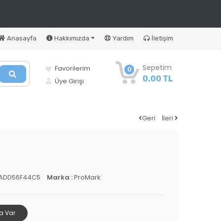
Anasayfa
Hakkımızda
Yardım
İletişim
Sepetim
Favorilerim
0
0.00 TL
Üye Girişi
Geri
İleri
4ADD56F44C5
Marka :
ProMark
a Var