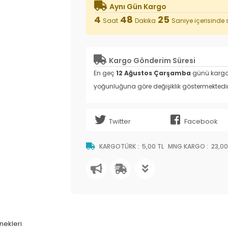
Aynı Gün Kargo
4
48
25
Saat
Dakika
Saniye
içerisinde s
Kargo Gönderim Süresi
En geç
12 Ağustos Çarşamba
günü kargoy
yoğunluğuna göre değişiklik göstermektedir
Twitter
Facebook
KARGOTÜRK
:
5,00 TL
MNG KARGO
:
23,00
nekleri