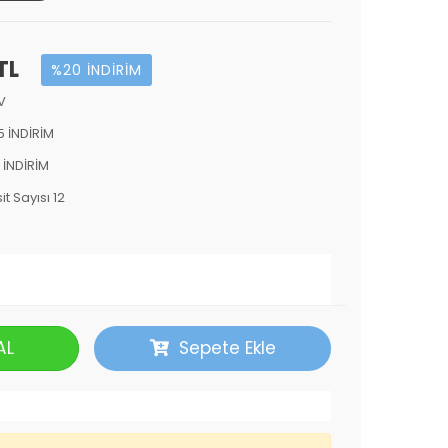
TL
%20 İNDİRİM
V
5 İNDİRİM
 İNDİRİM
it Sayısı 12
AL
Sepete Ekle