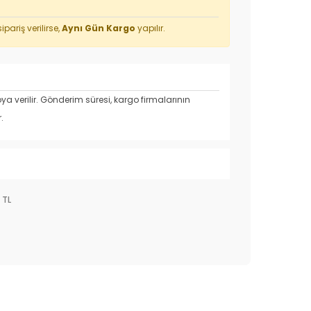
ipariş verilirse,
Aynı Gün Kargo
yapılır.
a verilir.
Gönderim süresi, kargo firmalarının
.
 TL