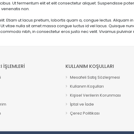
bus. Ut fermentum elit et elit consectetur aliquet. Suspendisse pot
 venenatis non.
t. Etiam ut lacus pretium, lobortis quam a, congue lectus. Aliquam in di
. Ut vitae nulla sit amet massa congue luctus id vel lacus. Quisque nu
commodo nibh, in consectetur eros justo nec velit. Vivamus pulvinar nis
I İŞLEMLERİ
KULLANIM KOŞULLARI
i
Mesafeli Satış Sözleşmesi
Kullanım Koşulları
Kişisel Verilerin Korunması
erim
İptal ve İade
m
Çerez Politikası