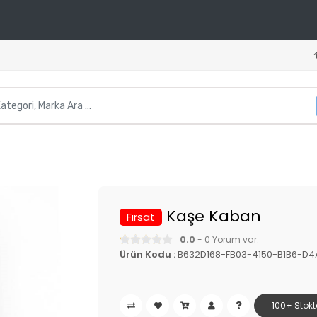
Kaşe Kaban
Fırsat
0.0
- 0 Yorum var.
Ürün Kodu :
B632D168-FB03-4150-B1B6-D
100+ Stokt