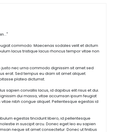
..."
c feugiat commodo. Maecenas sodales velit et dictum
tibulum lacus tristique lacus rhoncus tempor vitae non
quis justo nec urna commodo dignissim sit amet sed
ibus erat. Sed tempus eu diam sit amet aliquet.
abitasse platea dictumst.
sapien convallis lacus, id dapibus elit risus et dui.
mus dignissim dui massa, vitae accumsan ipsum feugiat
is vitae nibh congue aliquet. Pellentesque egestas id
bulum egestas tincidunt libero, id pellentesque
m molestie in suscipit arcu. Donec eget leo eu sapien
umsan neque sit amet consectetur. Donec ut finibus