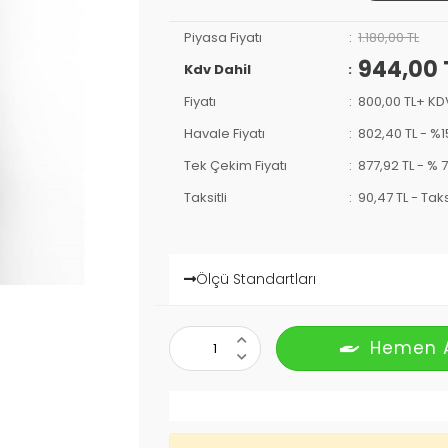
Piyasa Fiyatı
1.180,00 TL
944,00 
Kdv Dahil
Fiyatı
800,00 TL+ KD
Havale Fiyatı
802,40 TL
-
%1
Tek Çekim Fiyatı
877,92 TL -
% 7
Taksitli
90,47 TL
-
Taks
Ölçü Standartları
Hemen 