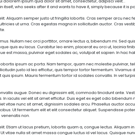
m quia dolor sit amet, consectetur, adipisci velit..."
eeks after it and wants to have it, simply because it is pain
elit. Aliquam semper justo ut fringilla lobortis. Cras semper arcu ne
ultricies ut urna. Cras egestas magna in sollicitudin auctor. Cras ves
te.
maximus. Nullam nec orci porttitor, ornare lectus a, bibendum mi. Sed 
que quis eu lacus. Curabitur leo enim, placerat eu orci ut, lacinia fin
sque est massa, pulvinar eget sodales ac, volutpat et sapien. In hac h
bortis ipsum ac porta. Nam tempor, quam nec molestie pulvinar, tellus 
sollicitudin justo id leo efficitur, quis tempor tortor fermentum. Viva
t quis ipsum. Mauris fermentum tortor id sodales convallis. In vel turp
nvallis augue. Donec eu dignissim elit, commodo tincidunt ante. Vesti
s. In iaculis vel elit sit amet efficitur. Duis eget ex eget odio bibendu
et vitae nunc sit amet, dignissim sodales arcu. Phasellus auctor acc
bus. Ut fermentum elit et elit consectetur aliquet. Suspendisse pot
 venenatis non.
t. Etiam ut lacus pretium, lobortis quam a, congue lectus. Aliquam in di
. Ut vitae nulla sit amet massa congue luctus id vel lacus. Quisque nu