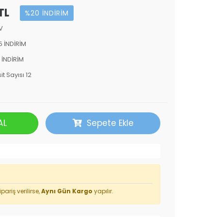
TL
%20 İNDİRİM
V
5 İNDİRİM
 İNDİRİM
it Sayısı 12
AL
Sepete Ekle
pariş verilirse,
Aynı Gün Kargo
yapılır.