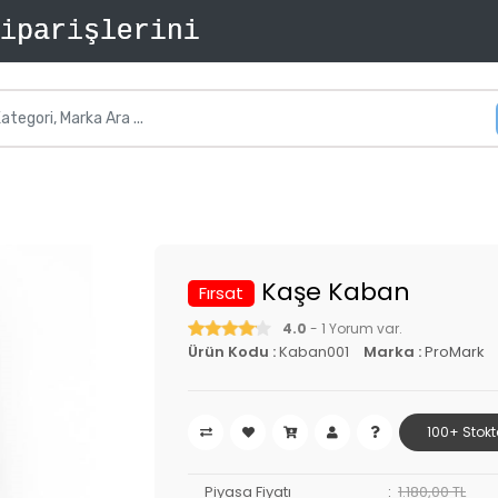
Kaşe Kaban
Fırsat
4.0
- 1 Yorum var.
Ürün Kodu :
Kaban001
Marka :
ProMark
100+ Stokt
Piyasa Fiyatı
1.180,00 TL