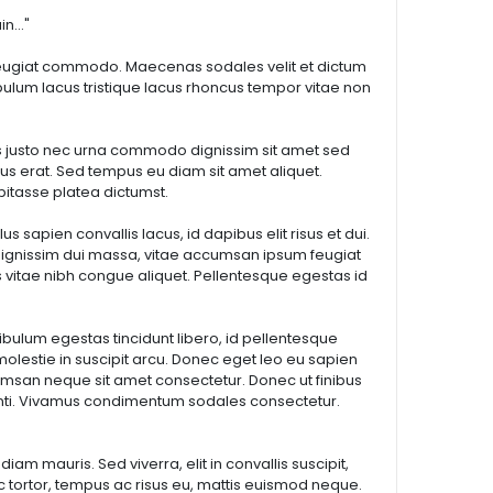
..."
c feugiat commodo. Maecenas sodales velit et dictum
tibulum lacus tristique lacus rhoncus tempor vitae non
quis justo nec urna commodo dignissim sit amet sed
ibus erat. Sed tempus eu diam sit amet aliquet.
abitasse platea dictumst.
sapien convallis lacus, id dapibus elit risus et dui.
mus dignissim dui massa, vitae accumsan ipsum feugiat
is vitae nibh congue aliquet. Pellentesque egestas id
bulum egestas tincidunt libero, id pellentesque
m molestie in suscipit arcu. Donec eget leo eu sapien
umsan neque sit amet consectetur. Donec ut finibus
enti. Vivamus condimentum sodales consectetur.
am mauris. Sed viverra, elit in convallis suscipit,
nc tortor, tempus ac risus eu, mattis euismod neque.