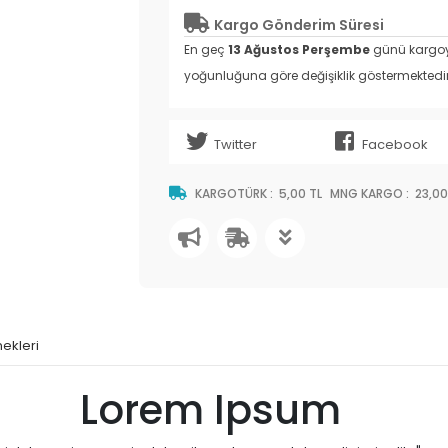
Kargo Gönderim Süresi
En geç
13 Ağustos Perşembe
günü kargoya
yoğunluğuna göre değişiklik göstermektedir
Twitter
Facebook
KARGOTÜRK
:
5,00 TL
MNG KARGO
:
23,00
ekleri
 Ipsum