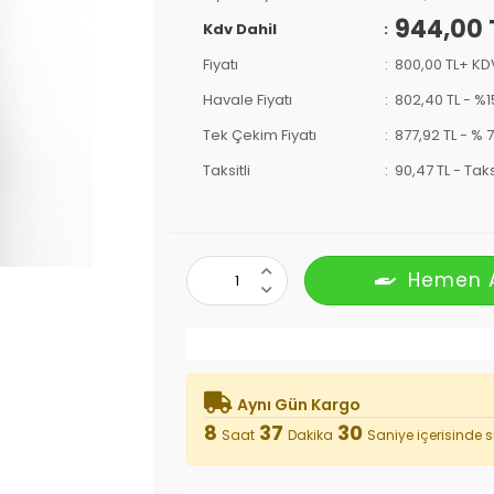
944,00 
Kdv Dahil
Fiyatı
800,00 TL+ KD
Havale Fiyatı
802,40 TL
-
%1
Tek Çekim Fiyatı
877,92 TL -
% 7
Taksitli
90,47 TL
-
Taks
Hemen 
Aynı Gün Kargo
8
37
29
Saat
Dakika
Saniye
içerisinde si