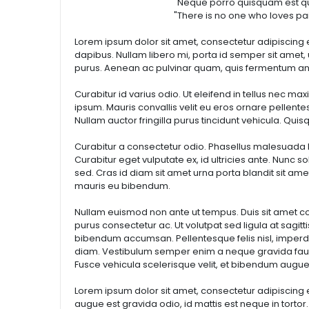
"Neque porro quisquam est qui dolorem ipsu
"There is no one who loves pain itself, who s
Lorem ipsum dolor sit amet, consectetur adipiscing 
dapibus. Nullam libero mi, porta id semper sit amet, 
purus. Aenean ac pulvinar quam, quis fermentum an
Curabitur id varius odio. Ut eleifend in tellus nec 
ipsum. Mauris convallis velit eu eros ornare pellentes
Nullam auctor fringilla purus tincidunt vehicula. Qui
Curabitur a consectetur odio. Phasellus malesuada lo
Curabitur eget vulputate ex, id ultricies ante. Nunc 
sed. Cras id diam sit amet urna porta blandit sit ame
mauris eu bibendum.
Nullam euismod non ante ut tempus. Duis sit amet co
purus consectetur ac. Ut volutpat sed ligula at sagitti
bibendum accumsan. Pellentesque felis nisl, imperdi
diam. Vestibulum semper enim a neque gravida fauci
Fusce vehicula scelerisque velit, et bibendum augue
Lorem ipsum dolor sit amet, consectetur adipiscing eli
augue est gravida odio, id mattis est neque in tortor