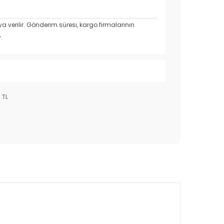
 verilir.
Gönderim süresi, kargo firmalarının
.
 TL