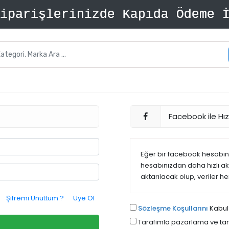
Facebook ile Hızl
Eğer bir facebook hesabınız
hesabınızdan daha hızlı akta
aktarılacak olup, veriler h
Şifremi Unuttum ?
Üye Ol
Sözleşme Koşullarını
Kabul
Tarafimla pazarlama ve tani